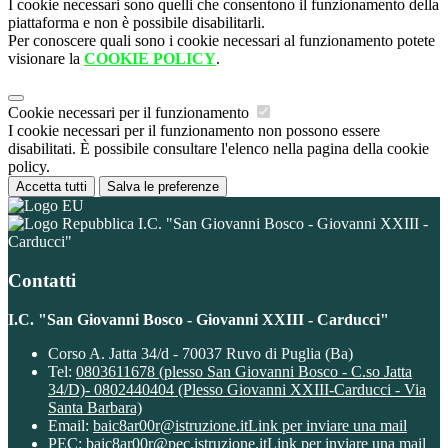
I cookie necessari sono quelli che consentono il funzionamento della
piattaforma e non è possibile disabilitarli.
Per conoscere quali sono i cookie necessari al funzionamento potete
visionare la
COOKIE POLICY
.
Cookie necessari per il funzionamento
I cookie necessari per il funzionamento non possono essere
disabilitati. È possibile consultare l'elenco nella pagina della cookie
policy.
Accetta tutti
Salva le preferenze
I.C. "San Giovanni Bosco - Giovanni XXIII -
Carducci"
Contatti
I.C. "San Giovanni Bosco - Giovanni XXIII - Carducci"
Corso A. Jatta 34/d - 70037 Ruvo di Puglia (Ba)
Tel:
0803611678 (plesso San Giovanni Bosco - C.so Jatta
34/D)- 0802440404 (Plesso Giovanni XXIII-Carducci - Via
Santa Barbara)
Email:
baic8ar00r@istruzione.it
Link per inviare una mail
PEC:
baic8ar00r@pec.istruzione.it
Link per inviare una mail