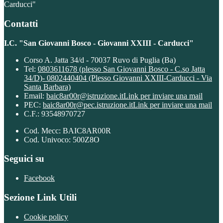
Carducci"
Contatti
I.C. "San Giovanni Bosco - Giovanni XXIII - Carducci"
Corso A. Jatta 34/d - 70037 Ruvo di Puglia (Ba)
Tel:
0803611678 (plesso San Giovanni Bosco - C.so Jatta
34/D)- 0802440404 (Plesso Giovanni XXIII-Carducci - Via
Santa Barbara)
Email:
baic8ar00r@istruzione.it
Link per inviare una mail
PEC:
baic8ar00r@pec.istruzione.it
Link per inviare una mail
C.F.: 93548970727
Cod. Mecc: BAIC8AR00R
Cod. Univoco: 500Z8O
Seguici su
Facebook
Sezione Link Utili
Cookie policy