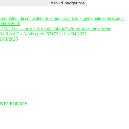
Menu di navigazione
di didattici da concedere in comodato d’uso al personale della scuola”
 09/03/2026
.B - Avviso prot. 95165 del 24/04/2026 Formazione docenti
O4.6.A4.D - Avviso prot. 57173 del 14/04/2025
22/01/2025
KIE POLICY
.