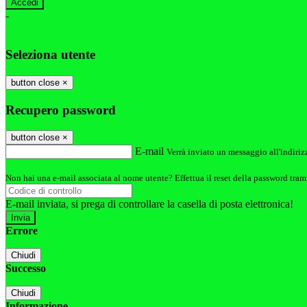
-
Entra con SPID
Entra con CIE
Seleziona utente
button close
×
Recupero password
button close
×
E-mail
Verrà inviato un messaggio all'indirizz
Non hai una e-mail associata al nome utente? Effettua il reset della password tram
E-mail inviata, si prega di controllare la casella di posta elettronica!
Errore
Chiudi
Successo
Chiudi
Informazione