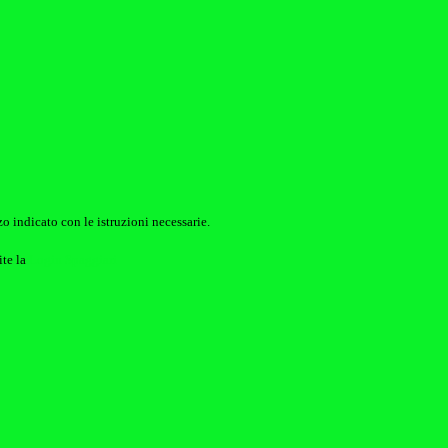
o indicato con le istruzioni necessarie.
ite la
Login Spaggiari