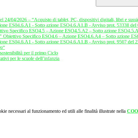
/04/2026 – “Acquisto di tablet, PC, dispositivi digitali, libri e sussi
ione ES04.6.A1 - Sotto azione ESO4.6.A1.B - Avviso prot. 53338 del
ttivo Specifico ESO4.5 – Azione ESO4.5.A2 – Sotto azione ESO4.5.A2
7" Obiettivo Specifico ESO4.6 – Azione ESO4.6.A4 – Sotto azione ES
ione ES04.6.A1 - Sotto azione ESO4.6.A1.B - Avviso prot. 9507 del 
ro“
stenibilità per il primo Ciclo
ivi per le scuole dell’infanzia
kie necessari al funzionamento ed utili alle finalità illustrate nella
COO