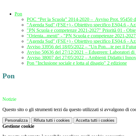
Pon
POC “Per la Scuola” 2014-2020 – Avviso Prot. 95450 del 24
"Agenda Sud" (FSE+) - Obiettivo specifico ES04.6 - Az
"PN Scuola e competenze 2021-2027" Priorità 01 - Obie
"Orienta...menti" - "PN Scuola e competenze 2021-202
"Agenda Sud" (FSE+) - Obiettivo specifico ES04.6 - Az
Avviso 33956 del 18/05/2022 – “Un Pon…te per il Futu
Avviso 50636 del 27/12/2021 – Edugreen: Laboratori di so
Avviso 38007 del 27/05/2022 – Ambienti Didattici Innovat
Pon "Inclusione sociale e lotta al disagio" 2 edizione
Pon
Notizie
Questo sito o gli strumenti terzi da questo utilizzati si avvalgono di coo
Personalizza
Rifiuta tutti
i cookies
Accetta tutti
i cookies
Gestione cookie