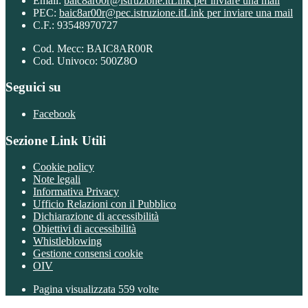
Email:
baic8ar00r@istruzione.it
Link per inviare una mail
PEC:
baic8ar00r@pec.istruzione.it
Link per inviare una mail
C.F.: 93548970727
Cod. Mecc: BAIC8AR00R
Cod. Univoco: 500Z8O
Seguici su
Facebook
Sezione Link Utili
Cookie policy
Note legali
Informativa Privacy
Ufficio Relazioni con il Pubblico
Dichiarazione di accessibilità
Obiettivi di accessibilità
Whistleblowing
Gestione consensi cookie
OIV
Pagina visualizzata
559
volte