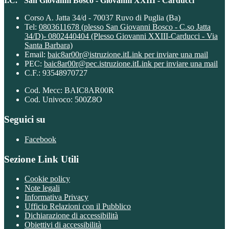
I.C. "San Giovanni Bosco - Giovanni XXIII - Carducci"
Corso A. Jatta 34/d - 70037 Ruvo di Puglia (Ba)
Tel:
0803611678 (plesso San Giovanni Bosco - C.so Jatta
34/D)- 0802440404 (Plesso Giovanni XXIII-Carducci - Via
Santa Barbara)
Email:
baic8ar00r@istruzione.it
Link per inviare una mail
PEC:
baic8ar00r@pec.istruzione.it
Link per inviare una mail
C.F.: 93548970727
Cod. Mecc: BAIC8AR00R
Cod. Univoco: 500Z8O
Seguici su
Facebook
Sezione Link Utili
Cookie policy
Note legali
Informativa Privacy
Ufficio Relazioni con il Pubblico
Dichiarazione di accessibilità
Obiettivi di accessibilità