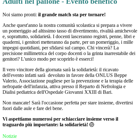
Adulti nel pallone - Evento benefico
Noi siamo pronti:
il grande match sta per tornare!
Anche quest'anno la nostra comunità scolastica si prepara a vivere
un pomeriggio ad altissimo tasso di divertimento, rivalità amichevole
e, soprattutto, solidarietà. I docenti lasceranno registri, penne, libri e
quaderni, i genitori metteranno da parte, per un pomeriggio, i mille
impegni quotidiani, per sfidarsi sul campo. Chi vincerà? La
precisione millimetrica del corpo docenti o la grinta inarrestabile dei
genitori? L'unico modo per scoprirlo è esserci!
Il vero vincitore della giornata sarà la solidarietà: il ricavato
dell'evento infatti sarà devoluto in favore della ONLUS Beppe
Valerio,
Associazione pugliese per la prevenzione e la terapia delle
nefropatie dell'infanzia, attiva presso il Reparto di Nefrologia e
Dialisi pediatrica dell'Ospedale Giovanni XXIII di Bari.
Non mancate! Sarà l'occasione perfetta per stare insieme, divertirsi
fuori dalle aule e fare del bene.
Vi aspettiamo numerosi per schiacciare insieme verso il
traguardo più importante: la solidarietà!
🏐
Notizie