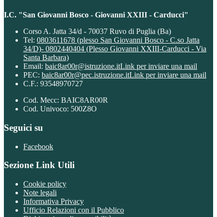
I.C. "San Giovanni Bosco - Giovanni XXIII - Carducci"
Corso A. Jatta 34/d - 70037 Ruvo di Puglia (Ba)
Tel:
0803611678 (plesso San Giovanni Bosco - C.so Jatta
34/D)- 0802440404 (Plesso Giovanni XXIII-Carducci - Via
Santa Barbara)
Email:
baic8ar00r@istruzione.it
Link per inviare una mail
PEC:
baic8ar00r@pec.istruzione.it
Link per inviare una mail
C.F.: 93548970727
Cod. Mecc: BAIC8AR00R
Cod. Univoco: 500Z8O
Seguici su
Facebook
Sezione Link Utili
Cookie policy
Note legali
Informativa Privacy
Ufficio Relazioni con il Pubblico