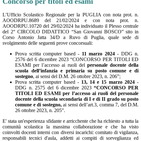
Concorso per titoli ed esami
L’Ufficio Scolastico Regionale per la PUGLIA con nota prot. n.
AOODRPU.8689 del 21/02/2024 e con nota prot. n.
AOODRPU.10720 del 29/02/2024 ha individuato il Plesso centrale
del 2° CIRCOLO DIDATTICO “San Giovanni BOSCO” sito in
Corso Antonio Jatta 34/D a Ruvo di Puglia, quale sede di
svolgimento delle seguenti prove concorsuali:
Prova scritta computer based -
11 marzo 2024
- DDG n.
2576 del 6 dicembre 2023 “CONCORSO PER TITOLI ED
ESAMI per l’accesso ai ruoli del
personale docente
della
scuola dell’infanzia e primaria su posto comune e di
sostegno
, ai sensi del D.M. 26 ottobre 2023, n. 206”;
Prova scritta computer based -
13, 14 e 15 marzo 2024
-
DDG n. 2575 del 6 dicembre 2023
“CONCORSO PER
TITOLI ED ESAMI per l’accesso ai ruoli del personale
docente
della scuola secondaria di I e di II grado su posto
comune e di sostegno,
ai sensi dell’art.3, comma 7, del D.M.
26 ottobre 2023, n. 205”.
E' stata un'esperienza sfidante e arricchente che ha richiesto a tutta la
comunità scolastica la massima collaborazione e che ha visto
coinvolti docenti interni con diversi incarichi: comitato di vigilanza,
responsabili tecnici d'aula, addetti ai compiti di sorveglianza ed