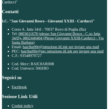
Carducci"
Contatti
I.C. "San Giovanni Bosco - Giovanni XXIII - Carducci"
Corso A. Jatta 34/d - 70037 Ruvo di Puglia (Ba)
Tel:
0803611678 (plesso San Giovanni Bosco - C.so Jatta
34/D)- 0802440404 (Plesso Giovanni XXIII-Carducci - Via
Santa Barbara)
Email:
baic8ar00r@istruzione.it
Link per inviare una mail
PEC:
baic8ar00r@pec.istruzione.it
Link per inviare una mail
C.F.: 93548970727
Cod. Mecc: BAIC8AR00R
Cod. Univoco: 500Z8O
Seguici su
Facebook
Sezione Link Utili
Cookie policy