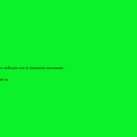
o indicato con le istruzioni necessarie.
ite la
Login Spaggiari