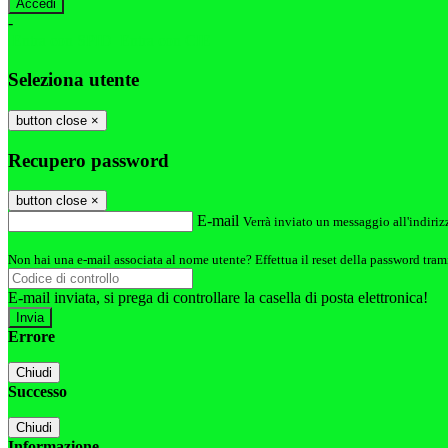
-
Entra con SPID
Entra con CIE
Seleziona utente
button close
×
Recupero password
button close
×
E-mail
Verrà inviato un messaggio all'indirizz
Non hai una e-mail associata al nome utente? Effettua il reset della password tram
E-mail inviata, si prega di controllare la casella di posta elettronica!
Errore
Chiudi
Successo
Chiudi
Informazione