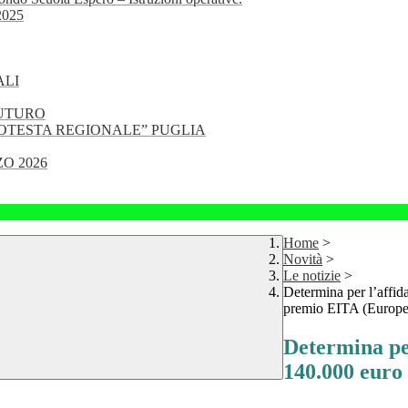
 2025
ALI
FUTURO
PROTESTA REGIONALE” PUGLIA
O 2026
Home
>
Novità
>
Le notizie
>
Determina per l’affid
premio EITA (Europe
Determina per
140.000 euro