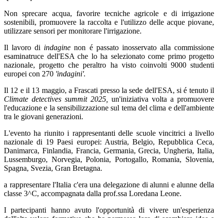
Non sprecare acqua, favorire tecniche agricole e di irrigazione
sostenibili, promuovere la raccolta e l'utilizzo delle acque piovane,
utilizzare sensori per monitorare l'irrigazione.
Il lavoro di
indagine
non é passato inosservato alla commissione
esaminatruce dell'ESA che lo ha selezionato come primo progetto
nazionale, progetto che peraltro ha visto coinvolti 9000 studenti
europei con 270
'indagini'.
Il 12 e il 13 maggio, a Frascati presso la sede dell'ESA, si é tenuto il
Climate detectives summit 2025,
un'iniziativa volta a promuovere
l'educazione e la sensibilizzazione sul tema del clima e dell'ambiente
tra le giovani generazioni.
L'evento ha riunito i rappresentanti delle scuole vincitrici a livello
nazionale di 19 Paesi europei: Austria, Belgio, Repubblica Ceca,
Danimarca, Finlandia, Francia, Germania, Grecia, Ungheria, Italia,
Lussemburgo, Norvegia, Polonia, Portogallo, Romania, Slovenia,
Spagna, Svezia, Gran Bretagna.
a rappresentare l'Italia c'era una delegazione di alunni e alunne della
classe 3^C, accompagnata dalla prof.ssa Loredana Leone.
I partecipanti hanno avuto l'opportunità di vivere un'esperienza