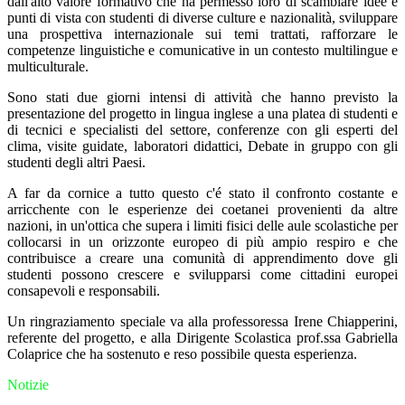
dall'alto valore formativo che ha permesso loro di scambiare idee e
punti di vista con studenti di diverse culture e nazionalità, sviluppare
una prospettiva internazionale sui temi trattati, rafforzare le
competenze linguistiche e comunicative in un contesto multilingue e
multiculturale.
Sono stati due giorni intensi di attività che hanno previsto la
presentazione del progetto in lingua inglese a una platea di studenti e
di tecnici e specialisti del settore, conferenze con gli esperti del
clima, visite guidate, laboratori didattici, Debate in gruppo con gli
studenti degli altri Paesi.
A far da cornice a tutto questo c'é stato il confronto costante e
arricchente con le esperienze dei coetanei provenienti da altre
nazioni, in un'ottica che supera i limiti fisici delle aule scolastiche per
collocarsi in un orizzonte europeo di più ampio respiro e che
contribuisce a creare una comunità di apprendimento dove gli
studenti possono crescere e svilupparsi come cittadini europei
consapevoli e responsabili.
Un ringraziamento speciale va alla professoressa Irene Chiapperini,
referente del progetto, e alla Dirigente Scolastica prof.ssa Gabriella
Colaprice che ha sostenuto e reso possibile questa esperienza.
Notizie