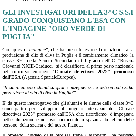
GLI INVESTIGATORI DELLA 3^C S.S.I
GRADO CONQUISTANO L'ESA CON
L'INDAGINE "ORO VERDE DI
PUGLIA"
Con questa
"indagine",
che ha preso in esame la relazione tra la
produzione di olio di oliva in Puglia e il cambiamento climatico, la
classe 3^C della Scuola Secondaria di I grado dell'IC "Bosco-
Giovanni XXIII-Carducci" si é classificata al primo posto nazionale
nel concorso europeo
"Climate detectives 2025" promosso
dall'ESA
(Agenzia SpazialeEuropea).
"Il cambiamento climatico quali conseguenze ha determinato sulla
produzione di olio di oliva in Puglia?"
E' da questo interrogativo che gli alunni e le alunne della classe 3^C
sono partiti per sviluppare il progetto internazionale "Climate
detectives 2025" promosso dall'ESA che, ricordiamo, é impegnata
nell'esplorazione e nell'uso pacifico dello spazio a beneficio delle
persone, della società e del nostro Pianeta.
Il progetto, guidato dalla prof.ssa Irene Chiapperini, ha previsto