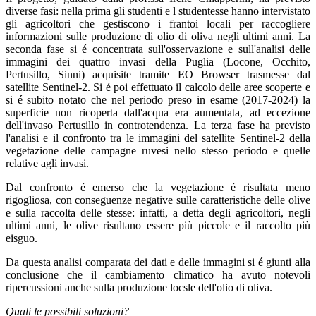
diverse fasi: nella prima gli studenti e l studentesse hanno intervistato
gli agricoltori che gestiscono i frantoi locali per raccogliere
informazioni sulle produzione di olio di oliva negli ultimi anni. La
seconda fase si é concentrata sull'osservazione e sull'analisi delle
immagini dei quattro invasi della Puglia (Locone, Occhito,
Pertusillo, Sinni) acquisite tramite EO Browser trasmesse dal
satellite Sentinel-2. Si é poi effettuato il calcolo delle aree scoperte e
si é subito notato che nel periodo preso in esame (2017-2024) la
superficie non ricoperta dall'acqua era aumentata, ad eccezione
dell'invaso Pertusillo in controtendenza. La terza fase ha previsto
l'analisi e il confronto tra le immagini del satellite Sentinel-2 della
vegetazione delle campagne ruvesi nello stesso periodo e quelle
relative agli invasi.
Dal confronto é emerso che la vegetazione é risultata meno
rigogliosa, con conseguenze negative sulle caratteristiche delle olive
e sulla raccolta delle stesse: infatti, a detta degli agricoltori, negli
ultimi anni, le olive risultano essere più piccole e il raccolto più
eisguo.
Da questa analisi comparata dei dati e delle immagini si é giunti alla
conclusione che il cambiamento climatico ha avuto notevoli
ripercussioni anche sulla produzione locsle dell'olio di oliva.
Quali le possibili soluzioni?