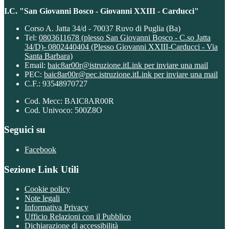
I.C. "San Giovanni Bosco - Giovanni XXIII - Carducci"
Corso A. Jatta 34/d - 70037 Ruvo di Puglia (Ba)
Tel:
0803611678 (plesso San Giovanni Bosco - C.so Jatta
34/D)- 0802440404 (Plesso Giovanni XXIII-Carducci - Via
Santa Barbara)
Email:
baic8ar00r@istruzione.it
Link per inviare una mail
PEC:
baic8ar00r@pec.istruzione.it
Link per inviare una mail
C.F.: 93548970727
Cod. Mecc: BAIC8AR00R
Cod. Univoco: 500Z8O
Seguici su
Facebook
Sezione Link Utili
Cookie policy
Note legali
Informativa Privacy
Ufficio Relazioni con il Pubblico
Dichiarazione di accessibilità