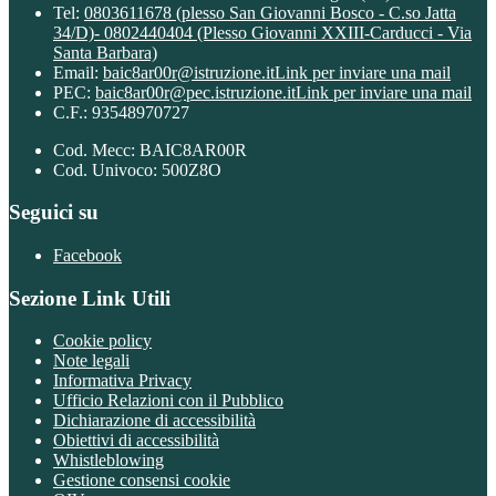
Tel:
0803611678 (plesso San Giovanni Bosco - C.so Jatta
34/D)- 0802440404 (Plesso Giovanni XXIII-Carducci - Via
Santa Barbara)
Email:
baic8ar00r@istruzione.it
Link per inviare una mail
PEC:
baic8ar00r@pec.istruzione.it
Link per inviare una mail
C.F.: 93548970727
Cod. Mecc: BAIC8AR00R
Cod. Univoco: 500Z8O
Seguici su
Facebook
Sezione Link Utili
Cookie policy
Note legali
Informativa Privacy
Ufficio Relazioni con il Pubblico
Dichiarazione di accessibilità
Obiettivi di accessibilità
Whistleblowing
Gestione consensi cookie