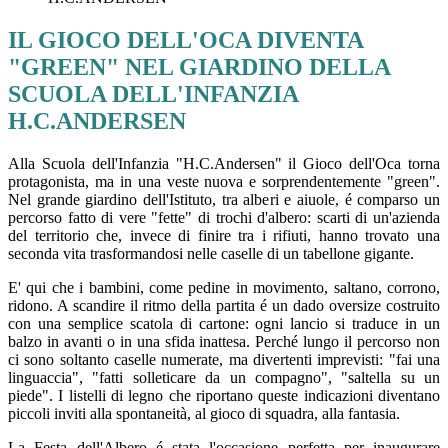
IL GIOCO DELL'OCA DIVENTA
"GREEN" NEL GIARDINO DELLA
SCUOLA DELL'INFANZIA
H.C.ANDERSEN
Alla Scuola dell'Infanzia "H.C.Andersen" il Gioco dell'Oca torna
protagonista, ma in una veste nuova e sorprendentemente "green".
Nel grande giardino dell'Istituto, tra alberi e aiuole, é comparso un
percorso fatto di vere "fette" di trochi d'albero: scarti di un'azienda
del territorio che, invece di finire tra i rifiuti, hanno trovato una
seconda vita trasformandosi nelle caselle di un tabellone gigante.
E' qui che i bambini, come pedine in movimento, saltano, corrono,
ridono. A scandire il ritmo della partita é un dado oversize costruito
con una semplice scatola di cartone: ogni lancio si traduce in un
balzo in avanti o in una sfida inattesa. Perché lungo il percorso non
ci sono soltanto caselle numerate, ma divertenti imprevisti: "fai una
linguaccia", "fatti solleticare da un compagno", "saltella su un
piede". I listelli di legno che riportano queste indicazioni diventano
piccoli inviti alla spontaneità, al gioco di squadra, alla fantasia.
La Festa dell'Albero é stata l'occasione perfetta per inaugurare