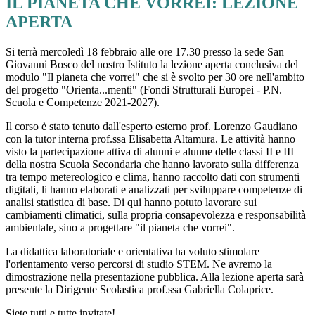
IL PIANETA CHE VORREI: LEZIONE
APERTA
Si terrà mercoledì 18 febbraio alle ore 17.30 presso la sede San
Giovanni Bosco del nostro Istituto la lezione aperta conclusiva del
modulo "Il pianeta che vorrei" che si è svolto per 30 ore nell'ambito
del progetto "Orienta...menti" (Fondi Strutturali Europei - P.N.
Scuola e Competenze 2021-2027).
Il corso è stato tenuto dall'esperto esterno prof. Lorenzo Gaudiano
con la tutor interna prof.ssa Elisabetta Altamura. Le attività hanno
visto la partecipazione attiva di alunni e alunne delle classi II e III
della nostra Scuola Secondaria che hanno lavorato sulla differenza
tra tempo metereologico e clima, hanno raccolto dati con strumenti
digitali, li hanno elaborati e analizzati per sviluppare competenze di
analisi statistica di base. Di qui hanno potuto lavorare sui
cambiamenti climatici, sulla propria consapevolezza e responsabilità
ambientale, sino a progettare "il pianeta che vorrei".
La didattica laboratoriale e orientativa ha voluto stimolare
l'orientamento verso percorsi di studio STEM. Ne avremo la
dimostrazione nella presentazione pubblica. Alla lezione aperta sarà
presente la Dirigente Scolastica prof.ssa Gabriella Colaprice.
Siete tutti e tutte invitate!