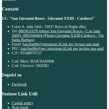
Contatti
I.C. "San Giovanni Bosco - Giovanni XXIII - Carducci"
Corso A. Jatta 34/d - 70037 Ruvo di Puglia (Ba)
Tel:
0803611678 (plesso San Giovanni Bosco - C.so Jatta
34/D)- 0802440404 (Plesso Giovanni XXIII-Carducci - Via
Santa Barbara)
Email:
baic8ar00r@istruzione.it
Link per inviare una mail
PEC:
baic8ar00r@pec.istruzione.it
Link per inviare una mail
C.F.: 93548970727
Cod. Mecc: BAIC8AR00R
Cod. Univoco: 500Z8O
Seguici su
Facebook
Sezione Link Utili
Cookie policy
Note legali