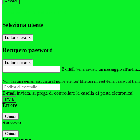
-
Entra con SPID
Entra con CIE
Seleziona utente
button close
×
Recupero password
button close
×
E-mail
Verrà inviato un messaggio all'indirizz
Non hai una e-mail associata al nome utente? Effettua il reset della password tram
E-mail inviata, si prega di controllare la casella di posta elettronica!
Errore
Chiudi
Successo
Chiudi
Informazione