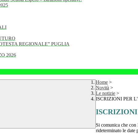
 2025
ALI
FUTURO
PROTESTA REGIONALE” PUGLIA
O 2026
Home
>
Novità
>
Le notizie
>
ISCRIZIONI PER L'
ISCRIZIONI 
Si comunica che con N
rideterminato le date p