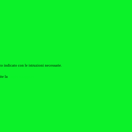
o indicato con le istruzioni necessarie.
ite la
Login Spaggiari