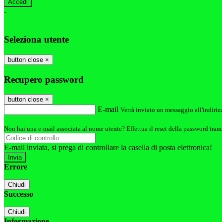
-
Entra con SPID
Entra con CIE
Seleziona utente
button close
×
Recupero password
button close
×
E-mail
Verrà inviato un messaggio all'indirizz
Non hai una e-mail associata al nome utente? Effettua il reset della password tram
E-mail inviata, si prega di controllare la casella di posta elettronica!
Errore
Chiudi
Successo
Chiudi
Informazione