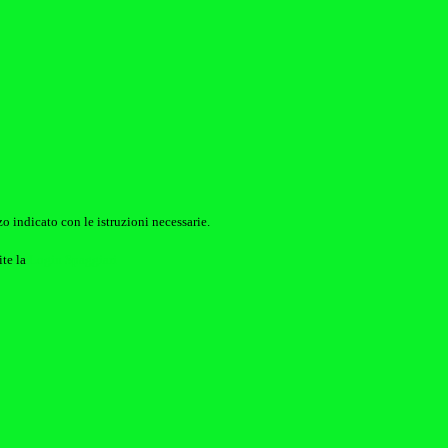
o indicato con le istruzioni necessarie.
ite la
Login Spaggiari