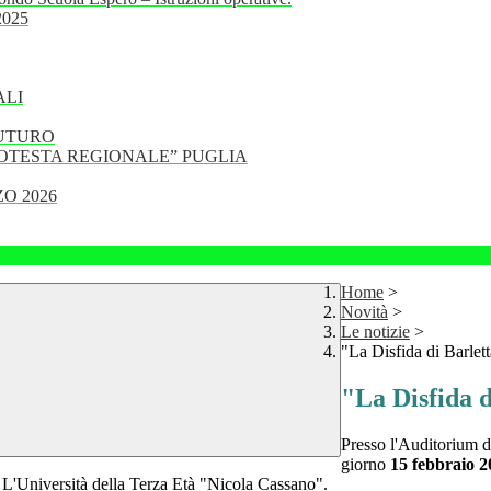
 2025
ALI
FUTURO
PROTESTA REGIONALE” PUGLIA
O 2026
Home
>
Novità
>
Le notizie
>
"La Disfida di Barlet
"La Disfida d
Presso l'Auditorium 
giorno
15 febbraio 2
 L'Università della Terza Età "Nicola Cassano".