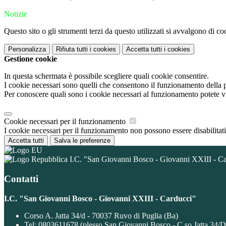
Notizie
Questo sito o gli strumenti terzi da questo utilizzati si avvalgono di coo
Personalizza
Rifiuta tutti
i cookies
Accetta tutti
i cookies
Gestione cookie
In questa schermata è possibile scegliere quali cookie consentire.
I cookie necessari sono quelli che consentono il funzionamento della pi
Per conoscere quali sono i cookie necessari al funzionamento potete v
Cookie necessari per il funzionamento
I cookie necessari per il funzionamento non possono essere disabilitati.
Accetta tutti
Salva le preferenze
I.C. "San Giovanni Bosco - Giovanni XXIII - C
Contatti
I.C. "San Giovanni Bosco - Giovanni XXIII - Carducci"
Corso A. Jatta 34/d - 70037 Ruvo di Puglia (Ba)
Tel:
0803611678 (plesso San Giovanni Bosco - C.so Jatta 34/D