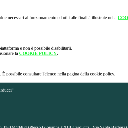
kie necessari al funzionamento ed utili alle finalità illustrate nella
COO
attaforma e non è possibile disabilitarli.
isionare la
COOKIE POLICY
.
 È possibile consultare l'elenco nella pagina della cookie policy.
arducci"
)- 0802440404 (Plesso Giovanni XXIII-Carducci - Via Santa Barbara)