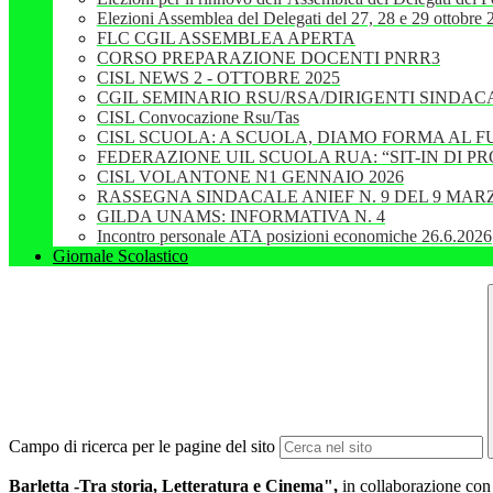
Elezioni Assemblea del Delegati del 27, 28 e 29 ottobre
FLC CGIL ASSEMBLEA APERTA
CORSO PREPARAZIONE DOCENTI PNRR3
CISL NEWS 2 - OTTOBRE 2025
CGIL SEMINARIO RSU/RSA/DIRIGENTI SINDAC
CISL Convocazione Rsu/Tas
CISL SCUOLA: A SCUOLA, DIAMO FORMA AL 
FEDERAZIONE UIL SCUOLA RUA: “SIT-IN DI 
CISL VOLANTONE N1 GENNAIO 2026
RASSEGNA SINDACALE ANIEF N. 9 DEL 9 MARZ
GILDA UNAMS: INFORMATIVA N. 4
Incontro personale ATA posizioni economiche 26.6.2026
Giornale Scolastico
Campo di ricerca per le pagine del sito
Barletta -Tra storia, Letteratura e Cinema",
in collaborazione con