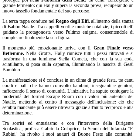
grande fermento: qui Hally supera la seconda prova, recuperando un
nuovo tassello fondamentale del suo percorso.
La terza tappa conduce nel
Regno degli Elfi,
all'interno della stanza
di Babbo Natale. Tra cappelli verdi e musiche natalizie, i piccoli elfi
guidano la protagonosta verso l'ultimo enigma, consentendole di
completare finalmente la sua figura.
Il momento più emozionante arriva con il
Gran Finale verso
Betlemme.
Nella Grotta, Hally riunisce tutti i pezzi ritrovati e si
trasforma in una luminosa Stella Cometa, che con la sua coda
scintillante, si posa sulla capanna, illuminando la nascita di Gesù
Bambino.
La manifestazione si é conclusa in un clima di grande festa, tra canti
corali e balli che hanno coinvolto bambini, insegnanti e genitori,
rafforzando il senso di comunità. L'iniziativa ha saputo coniugare la
modernità del format Escape Room con i valori più autentici del
Natale, mettendo al centro il messaggio dell'inclusione: ciò che
sembra mancante può essere ritrovato grazie all'aiuto reciproco e alla
determinazione.
Tra sorrisi ed entusiasmo e con l'intervento della Dirigente
Scolastica, prof.ssa Gabriella Colaprice, la Scuola dell'Infanzia "F.
Rubini" ha rivolto i suoi auguri di Buone Feste alla comunità,