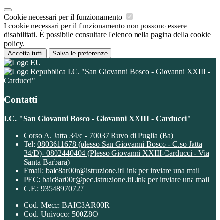
Cookie necessari per il funzionamento
I cookie necessari per il funzionamento non possono essere
disabilitati. È possibile consultare l'elenco nella pagina della cookie
policy.
Accetta tutti
Salva le preferenze
I.C. "San Giovanni Bosco - Giovanni XXIII -
Carducci"
Contatti
I.C. "San Giovanni Bosco - Giovanni XXIII - Carducci"
Corso A. Jatta 34/d - 70037 Ruvo di Puglia (Ba)
Tel:
0803611678 (plesso San Giovanni Bosco - C.so Jatta
34/D)- 0802440404 (Plesso Giovanni XXIII-Carducci - Via
Santa Barbara)
Email:
baic8ar00r@istruzione.it
Link per inviare una mail
PEC:
baic8ar00r@pec.istruzione.it
Link per inviare una mail
C.F.: 93548970727
Cod. Mecc: BAIC8AR00R
Cod. Univoco: 500Z8O