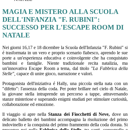
MAGIA E MISTERO ALLA SCUOLA
DELL'INFANZIA "F. RUBINI":
SUCCESSO PER L'ESCAPE ROOM DI
NATALE
Nei giorni 16,17 e 18 dicembre la Scuola dell'Infanzia "F. Rubini" si
é trasformata in un vero e proprio scenario fiabesco, aprendo le sue
porte a un'esperienza educativa e coinvolgente che ha conquistato
bambini e famiglie. Niente tradizionale recita natalizia, ma
un'innovativa Escape Room a tema, dal titolo
"La Fabbrica della
Stelle",
capace di unire gioco, narrazione e valori.
Protagonista dell'iniziativa é Hally, una piccola stella nata con un
"difetto": l'assenza della coda. Per poter brillare nel cielo di Natale,
la giovane stella intraprende un percorso a tappe, attraversando
stanze misteriose e superando enigmi studiati per stimolare curiosità,
collaborazione ed emozione.
ll viaggio si apre nella
Stanza dei Fiocchetti di Neve,
dove un
delicato balletto dei bambini accompagna la risoluzione del primo
indovinello e la conquista del primo frammento della coda dorata. Si
prosegue poi nella
Fabbrica della Stelle,
tra canti, coreografie e