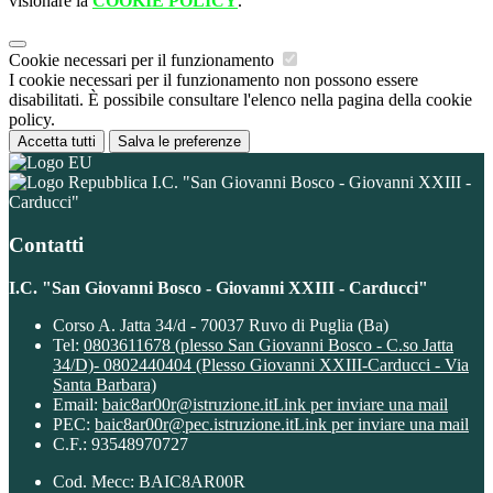
visionare la
COOKIE POLICY
.
Cookie necessari per il funzionamento
I cookie necessari per il funzionamento non possono essere
disabilitati. È possibile consultare l'elenco nella pagina della cookie
policy.
Accetta tutti
Salva le preferenze
I.C. "San Giovanni Bosco - Giovanni XXIII -
Carducci"
Contatti
I.C. "San Giovanni Bosco - Giovanni XXIII - Carducci"
Corso A. Jatta 34/d - 70037 Ruvo di Puglia (Ba)
Tel:
0803611678 (plesso San Giovanni Bosco - C.so Jatta
34/D)- 0802440404 (Plesso Giovanni XXIII-Carducci - Via
Santa Barbara)
Email:
baic8ar00r@istruzione.it
Link per inviare una mail
PEC:
baic8ar00r@pec.istruzione.it
Link per inviare una mail
C.F.: 93548970727
Cod. Mecc: BAIC8AR00R