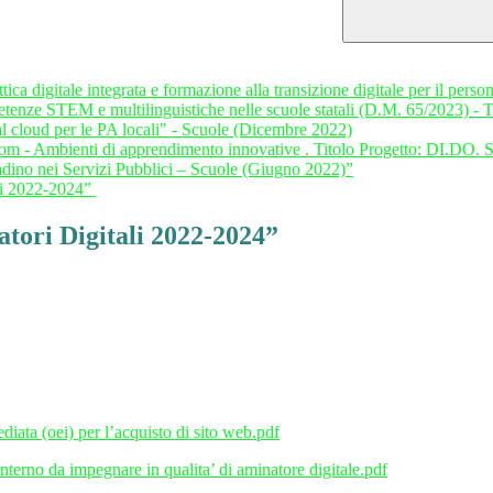
 digitale integrata e formazione alla transizione digitale per il pers
ze STEM e multilinguistiche nelle scuole statali (D.M. 65/2023) - 
 cloud per le PA locali" - Scuole (Dicembre 2022)
oom - Ambienti di apprendimento innovative . Titolo Progetto: DI.D
ino nei Servizi Pubblici – Scuole (Giugno 2022)”
li 2022-2024”
ori Digitali 2022-2024”
iata (oei) per l’acquisto di sito web.pdf
nterno da impegnare in qualita’ di aminatore digitale.pdf