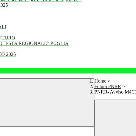
 2025
ALI
FUTURO
PROTESTA REGIONALE” PUGLIA
O 2026
Home
>
Futura PNRR
>
PNRR- Avviso M4C1I2