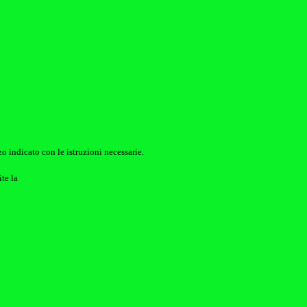
o indicato con le istruzioni necessarie.
ite la
Login Spaggiari