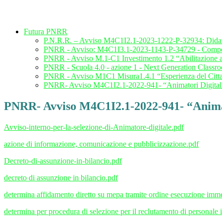
Futura PNRR
P.N.R.R. – Avviso M4C1I2.1-2023-1222-P-32934: Didattica
PNRR - Avviso: M4C1I3.1-2023-1143-P-34729 - Competen
PNRR - Avviso M.1-C1 Investimento 1.2 “Abilitazione al
PNRR - Scuola 4.0 - azione 1 - Next Generation Classr
PNRR - Avviso M1C1 Misura1.4.1 “Esperienza del Cittad
PNRR- Avviso M4C1I2.1-2022-941- “Animatori Digita
PNRR- Avviso M4C1I2.1-2022-941- “Animat
Avviso-interno-per-la-selezione-di-Animatore-digitale.pdf
azione di informazione, comunicazione e pubblicizzazione.pdf
Decreto-di-assunzione-in-bilancio.pdf
decreto di assunzione in bilancio.pdf
determina affidamento diretto su mepa tramite ordine esecuzione immed
determina per procedura di selezione per il reclutamento di personale i