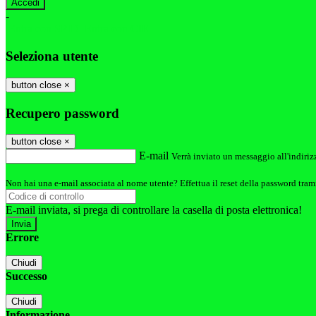
-
Entra con SPID
Entra con CIE
Seleziona utente
button close
×
Recupero password
button close
×
E-mail
Verrà inviato un messaggio all'indirizz
Non hai una e-mail associata al nome utente? Effettua il reset della password tram
E-mail inviata, si prega di controllare la casella di posta elettronica!
Errore
Chiudi
Successo
Chiudi
Informazione