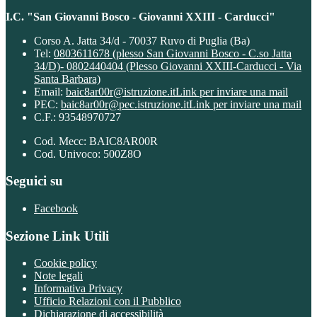
I.C. "San Giovanni Bosco - Giovanni XXIII - Carducci"
Corso A. Jatta 34/d - 70037 Ruvo di Puglia (Ba)
Tel:
0803611678 (plesso San Giovanni Bosco - C.so Jatta
34/D)- 0802440404 (Plesso Giovanni XXIII-Carducci - Via
Santa Barbara)
Email:
baic8ar00r@istruzione.it
Link per inviare una mail
PEC:
baic8ar00r@pec.istruzione.it
Link per inviare una mail
C.F.: 93548970727
Cod. Mecc: BAIC8AR00R
Cod. Univoco: 500Z8O
Seguici su
Facebook
Sezione Link Utili
Cookie policy
Note legali
Informativa Privacy
Ufficio Relazioni con il Pubblico
Dichiarazione di accessibilità